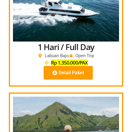
1 Hari / Full Day
Labuan Bajo
Open Trip
Rp 1.350.000/PAX
Detail Paket
Full Day
06.00
–
Pick Up Hotel – Pelabuhan
06.30