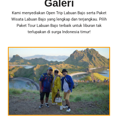
Galeri
Tanya Paket Fullday
Day 2:
Kami menyediakan Open Trip Labuan Bajo serta Paket
Sarapan
Wisata Labuan Bajo yang lengkap dan terjangkau. Pilih
Melihat Pemandangan Sekitar
Paket Tour Labuan Bajo terbaik untuk liburan tak
Chek Out dari Waerebo
terlupakan di surga Indonesia timur!
Kembali ke Labuan Bajo
Included :
Mobil Innova
Tiket Waerebo
Penginapan Waerebo
Ojek
4 kali makan
Dokumentasi