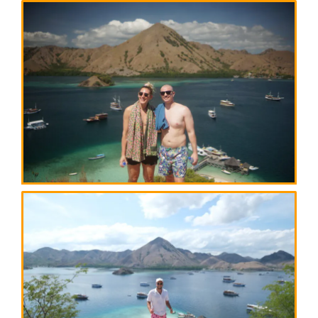
Exclude:
Tanya Paket 3D2N
Tiket Pesawat
Pengeluaran Pribadi
Tip
Harga open trip Woerebo
IDR
1.850.000 / Pax
Tanya Paket Waerebo