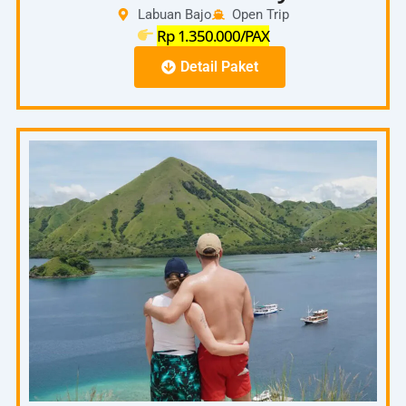
Labuan Bajo
Open Trip
Rp 1.350.000/PAX
Detail Paket
Full Day
06.00
–
Pick Up Hotel – Pelabuhan
06.30
07.00
–
Start To Padar Island
08.00
08.00
On the spot Pulau Padar ( Trecking Puncak
–
Pulau Padar)
10.00
10.00