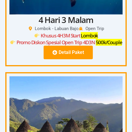
4 Hari 3 Malam
Lombok - Labuan Bajo
Open Trip
Khusus 4H3M Start
Lombok
Promo Diskon Spesial Open Trip 4D3N
500k/Couple
Detail Paket
4D3N
Start Pick Up 08:00 – 10:00 (Kuta, Senggigi,
Bangsal)
Day
Check In On Board 13:00-14:00
1
Depart From Lombok Harbour 14:00
Kanawa Island Lombok
Day
Saleh Bay Whaleshark
2
Savana Beach