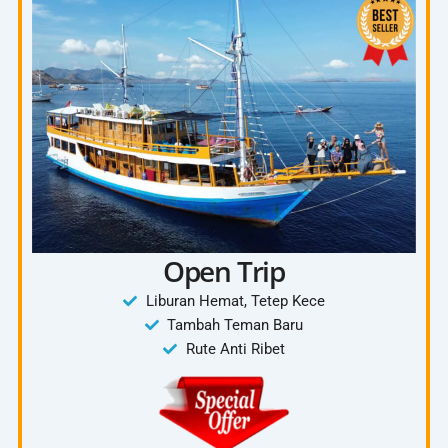
Chek Out dari Waerebo
Kembali ke Labuan Bajo
Included :
Tanya Paket 4D3N
Mobil Innova
Tiket Waerebo
Penginapan Waerebo
Ojek
4 kali makan
Open Trip
Dokumentasi
Liburan Hemat, Tetep Kece
Tambah Teman Baru
Rute Anti Ribet
Exclude:
Tiket Pesawat
Pengeluaran Pribadi