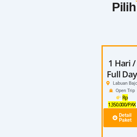
Pili
1 Hari /
Full Day
Labuan Baj
Open Trip
Rp
1.350.000/PAX
Detail
Paket