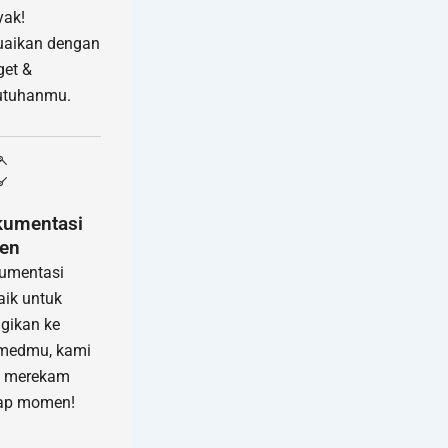
yak!
uaikan dengan
et &
utuhanmu.
kumentasi
en
umentasi
aik untuk
gikan ke
medmu, kami
p merekam
iap momen!