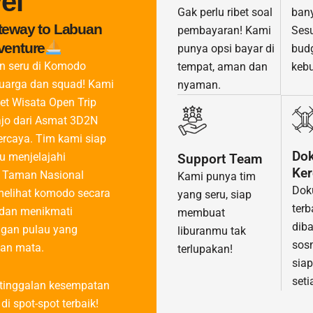
el
ban
Gak perlu ribet soal
teway to Labuan
Ses
pembayaran! Kami
venture
budg
punya opsi bayar di
an seru di Komodo
keb
tempat, aman dan
luarga dan squad! Kami
nyaman.
et Wisata Open Trip
jo dari Asmat 3D2N
ercaya. Tim kami siap
Do
 menjelajahi
Support Team
Ker
 Taman Nasional
Kami punya tim
Dok
elihat komodo secara
yang seru, siap
terb
 dan menikmati
membuat
diba
gan pulau yang
liburanmu tak
sos
an mata.
terlupakan!
sia
set
tinggalan kesempatan
di spot-spot terbaik!