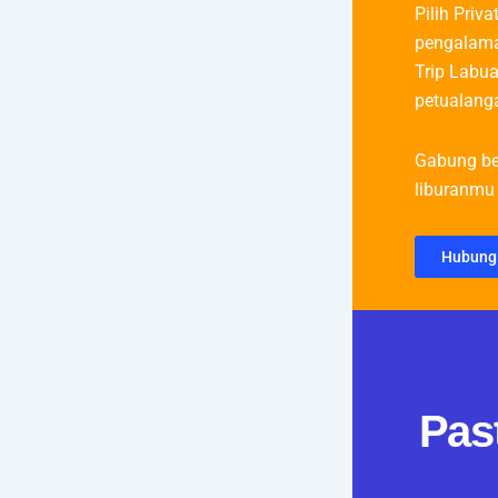
Pilih Priva
pengalama
Trip Labua
petualanga
Gabung be
liburanmu 
Hubung
Pas