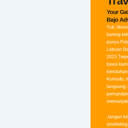
Trav
Your Ga
Bajo Ad
Yuk, libur
bareng ke
punya Pak
Labuan Ba
2025 Terp
bawa kamu
keindahan
Komodo, m
langsung,
pemandan
memanjak
Jangan ke
snorkeling 