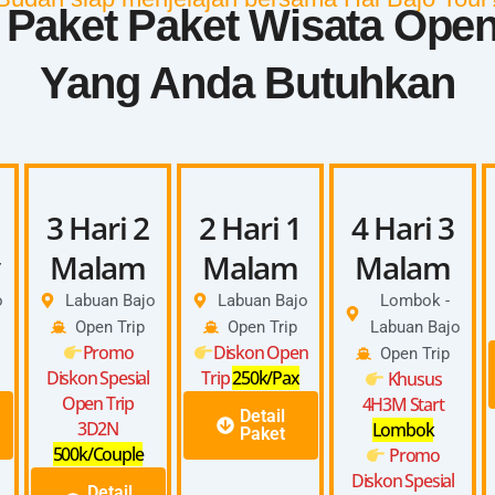
h Paket Paket Wisata Open
Yang Anda Butuhkan
3 Hari 2
2 Hari 1
4 Hari 3
Malam
Malam
Malam
o
Labuan Bajo
Labuan Bajo
Lombok -
Open Trip
Open Trip
Labuan Bajo
Promo
Diskon Open
Open Trip
Diskon Spesial
Trip
250k/Pax
Khusus
Open Trip
4H3M Start
Detail
3D2N
Lombok
Paket
500k/Couple
Promo
Diskon Spesial
Detail