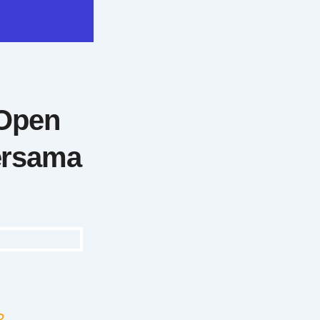
 Open
ersama
?