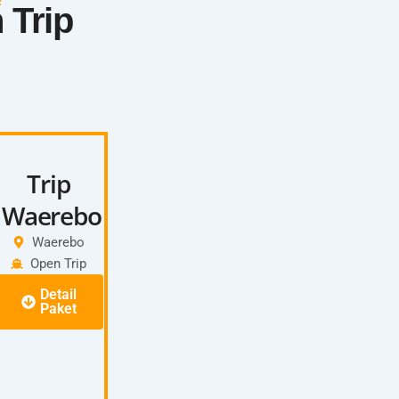
 Trip
Trip
Waerebo
Waerebo
Open Trip
Detail
Paket
Itinerary:
Day 1:
Start Labuan