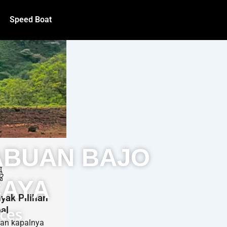
Speed Boat
ABUAN BAJO
CAYA
yak Pilihan
al
ices
han kapalnya