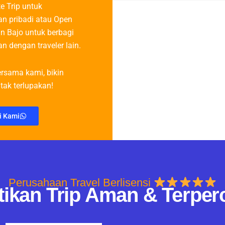
te Trip untuk
n pribadi atau Open
n Bajo untuk berbagi
n dengan traveler lain.
rsama kami, bikin
tak terlupakan!
i Kami
Perusahaan Travel Berlisensi
tikan Trip Aman & Terper