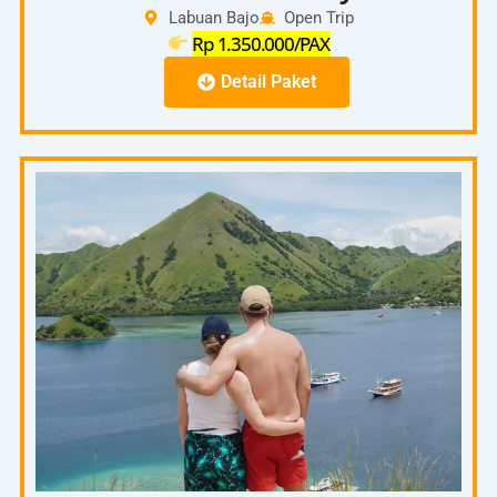
Labuan Bajo
Open Trip
Rp 1.350.000/PAX
Detail Paket
Full Day
06.00
–
Pick Up Hotel – Pelabuhan
06.30
07.00
–
Start To Padar Island
08.00
08.00
On the spot Pulau Padar ( Trecking Puncak
–
Pulau Padar)
10.00
10.00