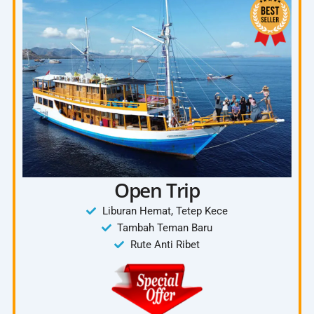
Chek Out dari Waerebo
Kembali ke Labuan Bajo
Included :
Tanya Paket 4D3N
Mobil Innova
Tiket Waerebo
Penginapan Waerebo
Ojek
4 kali makan
Open Trip
Dokumentasi
Liburan Hemat, Tetep Kece
Tambah Teman Baru
Rute Anti Ribet
Exclude:
Tiket Pesawat
Pengeluaran Pribadi