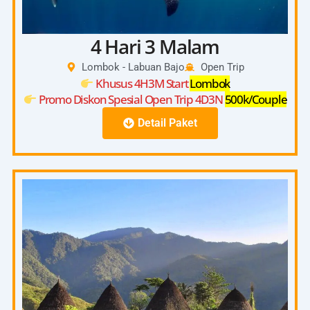
4 Hari 3 Malam
Lombok - Labuan Bajo
Open Trip
Khusus 4H3M Start
Lombok
Promo Diskon Spesial Open Trip 4D3N
500k/Couple
Detail Paket
4D3N
Start Pick Up 08:00 – 10:00 (Kuta, Senggigi,
Bangsal)
Day
Check In On Board 13:00-14:00
1
Depart From Lombok Harbour 14:00
Kanawa Island Lombok
Day
Saleh Bay Whaleshark
2
Savana Beach