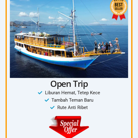
Chek Out dari Waerebo
Kembali ke Labuan Bajo
Included :
Tanya Paket 4D3N
Mobil Innova
Tiket Waerebo
Penginapan Waerebo
Ojek
4 kali makan
Open Trip
Dokumentasi
Liburan Hemat, Tetep Kece
Tambah Teman Baru
Rute Anti Ribet
Exclude:
Tiket Pesawat
Pengeluaran Pribadi