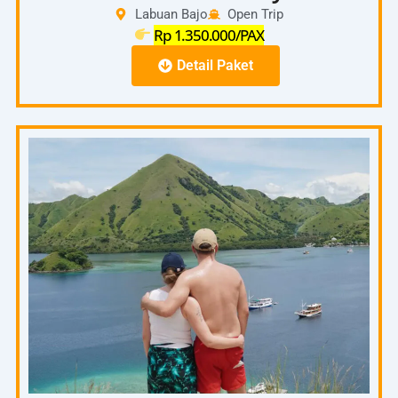
Labuan Bajo
Open Trip
Rp 1.350.000/PAX
Detail Paket
Full Day
06.00
–
Pick Up Hotel – Pelabuhan
06.30
07.00
–
Start To Padar Island
08.00
08.00
On the spot Pulau Padar ( Trecking Puncak
–
Pulau Padar)
10.00
10.00