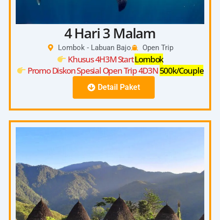
4 Hari 3 Malam
Lombok - Labuan Bajo
Open Trip
Khusus 4H3M Start
Lombok
Promo Diskon Spesial Open Trip 4D3N
500k/Couple
Detail Paket
4D3N
Start Pick Up 08:00 – 10:00 (Kuta, Senggigi,
Bangsal)
Day
Check In On Board 13:00-14:00
1
Depart From Lombok Harbour 14:00
Kanawa Island Lombok
Day
Saleh Bay Whaleshark
2
Savana Beach