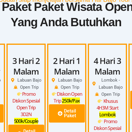
h Paket Paket Wisata Open
Yang Anda Butuhkan
3 Hari 2
2 Hari 1
4 Hari 3
Malam
Malam
Malam
o
Labuan Bajo
Labuan Bajo
Lombok -
Open Trip
Open Trip
Labuan Bajo
Promo
Diskon Open
Open Trip
Diskon Spesial
Trip
250k/Pax
Khusus
Open Trip
4H3M Start
Detail
3D2N
Lombok
Paket
500k/Couple
Promo
Diskon Spesial
Detail