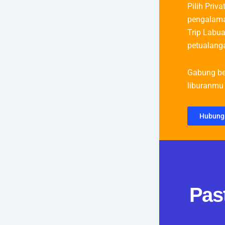
Pilih Priva
pengalama
Trip Labua
petualanga
Gabung be
liburanmu 
Hubung
Pas