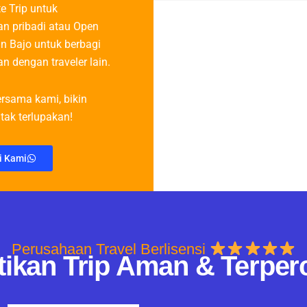
te Trip untuk
n pribadi atau Open
n Bajo untuk berbagi
n dengan traveler lain.
rsama kami, bikin
tak terlupakan!
i Kami
Perusahaan Travel Berlisensi
tikan Trip Aman & Terper