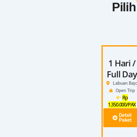
Pili
1 Hari /
Full Day
Labuan Baj
Open Trip
Rp
1.350.000/PAX
Detail
Paket