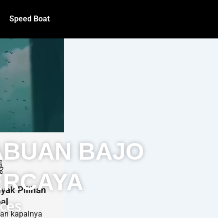
Speed Boat
ABUAN BAJO
ERCAYA
yak Pilihan
al
ices
han kapalnya