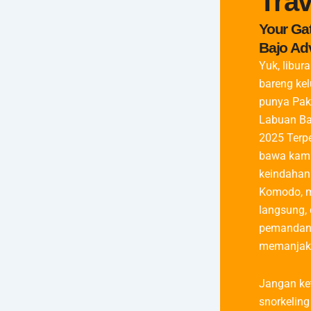
Trav
Your Ga
Bajo Ad
Yuk, libur
bareng ke
punya Pak
Labuan Ba
2025 Terp
bawa kamu
keindahan
Komodo, m
langsung,
pemandan
memanjak
Jangan ke
snorkeling 