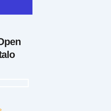
 Open
talo
?