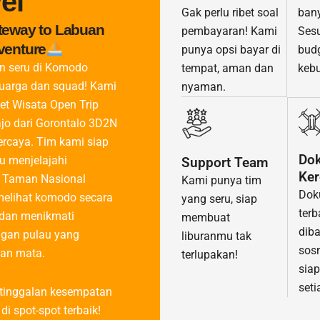
el
ban
Gak perlu ribet soal
teway to Labuan
Ses
pembayaran! Kami
venture
budg
punya opsi bayar di
an seru di Komodo
keb
tempat, aman dan
luarga dan squad! Kami
nyaman.
et Wisata Open Trip
jo dari Gorontalo 3D2N
ercaya. Tim kami siap
Do
 menjelajahi
Support Team
Ker
 Taman Nasional
Kami punya tim
Dok
elihat komodo secara
yang seru, siap
terb
 dan menikmati
membuat
diba
gan pulau yang
liburanmu tak
sos
an mata.
terlupakan!
sia
set
tinggalan kesempatan
di spot-spot terbaik!