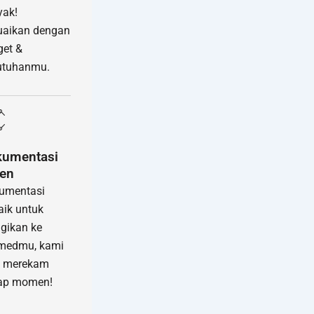
yak!
uaikan dengan
et &
utuhanmu.
kumentasi
en
umentasi
aik untuk
gikan ke
medmu, kami
p merekam
iap momen!