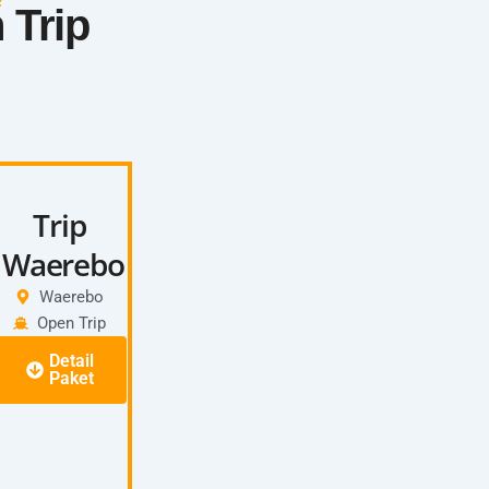
 Trip
Trip
Waerebo
Waerebo
Open Trip
Detail
Paket
Itinerary:
Day 1:
Start Labuan