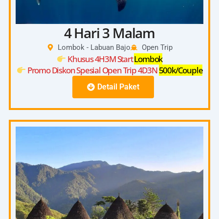
4 Hari 3 Malam
Lombok - Labuan Bajo
Open Trip
Khusus 4H3M Start
Lombok
Promo Diskon Spesial Open Trip 4D3N
500k/Couple
Detail Paket
4D3N
Start Pick Up 08:00 – 10:00 (Kuta, Senggigi,
Bangsal)
Day
Check In On Board 13:00-14:00
1
Depart From Lombok Harbour 14:00
Kanawa Island Lombok
Day
Saleh Bay Whaleshark
2
Savana Beach