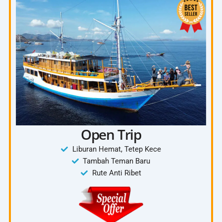
Chek Out dari Waerebo
Kembali ke Labuan Bajo
Included :
Tanya Paket 4D3N
Mobil Innova
Tiket Waerebo
Penginapan Waerebo
Ojek
4 kali makan
Open Trip
Dokumentasi
Liburan Hemat, Tetep Kece
Tambah Teman Baru
Rute Anti Ribet
Exclude:
Tiket Pesawat
Pengeluaran Pribadi