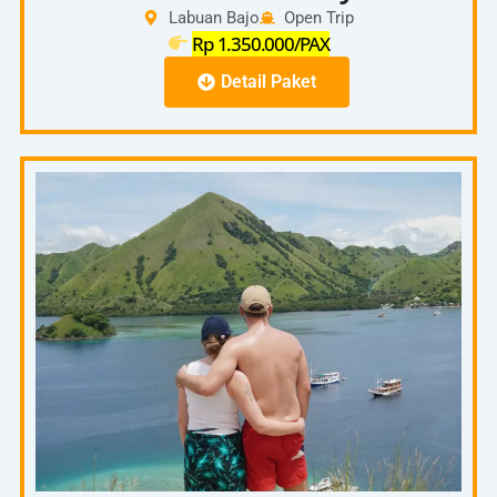
Labuan Bajo
Open Trip
Rp 1.350.000/PAX
Detail Paket
Full Day
06.00
–
Pick Up Hotel – Pelabuhan
06.30
07.00
–
Start To Padar Island
08.00
08.00
On the spot Pulau Padar ( Trecking Puncak
–
Pulau Padar)
10.00
10.00