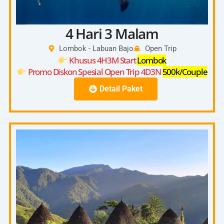
4 Hari 3 Malam
Lombok - Labuan Bajo
Open Trip
Khusus 4H3M Start
Lombok
Promo Diskon Spesial Open Trip 4D3N
500k/Couple
Detail Paket
4D3N
Start Pick Up 08:00 – 10:00 (Kuta, Senggigi,
Bangsal)
Day
Check In On Board 13:00-14:00
1
Depart From Lombok Harbour 14:00
Kanawa Island Lombok
Day
Saleh Bay Whaleshark
2
Savana Beach