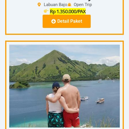
Labuan Bajo
Open Trip
Rp 1.350.000/PAX
Detail Paket
Full Day
06.00
–
Pick Up Hotel – Pelabuhan
06.30
07.00
–
Start To Padar Island
08.00
08.00
On the spot Pulau Padar ( Trecking Puncak
–
Pulau Padar)
10.00
10.00