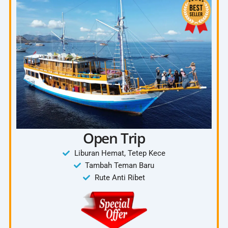
Chek Out dari Waerebo
Kembali ke Labuan Bajo
Included :
Tanya Paket 4D3N
Mobil Innova
Tiket Waerebo
Penginapan Waerebo
Ojek
4 kali makan
Open Trip
Dokumentasi
Liburan Hemat, Tetep Kece
Tambah Teman Baru
Rute Anti Ribet
Exclude:
Tiket Pesawat
Pengeluaran Pribadi