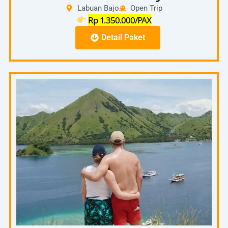
Labuan Bajo
Open Trip
Rp 1.350.000/PAX
Detail Paket
Full Day
06.00
–
Pick Up Hotel – Pelabuhan
06.30
07.00
–
Start To Padar Island
08.00
08.00
On the spot Pulau Padar ( Trecking Puncak
–
Pulau Padar)
10.00
10.00