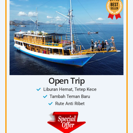
Chek Out dari Waerebo
Kembali ke Labuan Bajo
Included :
Tanya Paket 4D3N
Mobil Innova
Tiket Waerebo
Penginapan Waerebo
Ojek
4 kali makan
Open Trip
Dokumentasi
Liburan Hemat, Tetep Kece
Tambah Teman Baru
Rute Anti Ribet
Exclude:
Tiket Pesawat
Pengeluaran Pribadi