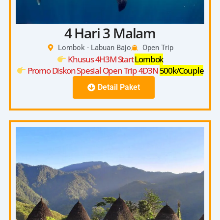
4 Hari 3 Malam
Lombok - Labuan Bajo
Open Trip
Khusus 4H3M Start
Lombok
Promo Diskon Spesial Open Trip 4D3N
500k/Couple
Detail Paket
4D3N
Start Pick Up 08:00 – 10:00 (Kuta, Senggigi,
Bangsal)
Day
Check In On Board 13:00-14:00
1
Depart From Lombok Harbour 14:00
Kanawa Island Lombok
Day
Saleh Bay Whaleshark
2
Savana Beach