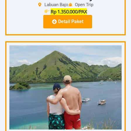
Labuan Bajo
Open Trip
Rp 1.350.000/PAX
Detail Paket
Full Day
06.00
–
Pick Up Hotel – Pelabuhan
06.30
07.00
–
Start To Padar Island
08.00
08.00
On the spot Pulau Padar ( Trecking Puncak
–
Pulau Padar)
10.00
10.00