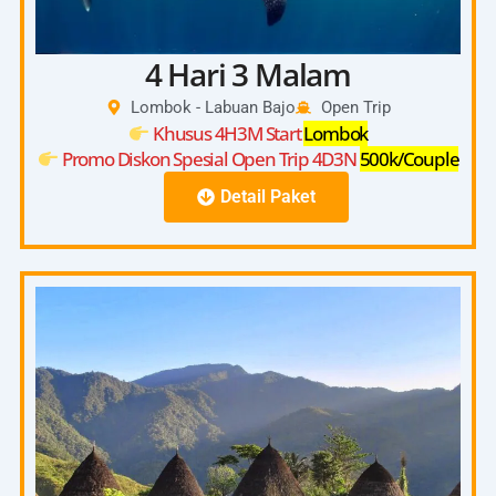
4 Hari 3 Malam
Lombok - Labuan Bajo
Open Trip
Khusus 4H3M Start
Lombok
Promo Diskon Spesial Open Trip 4D3N
500k/Couple
Detail Paket
4D3N
Start Pick Up 08:00 – 10:00 (Kuta, Senggigi,
Bangsal)
Day
Check In On Board 13:00-14:00
1
Depart From Lombok Harbour 14:00
Kanawa Island Lombok
Day
Saleh Bay Whaleshark
2
Savana Beach