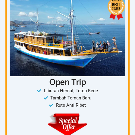
Chek Out dari Waerebo
Kembali ke Labuan Bajo
Included :
Tanya Paket 4D3N
Mobil Innova
Tiket Waerebo
Penginapan Waerebo
Ojek
4 kali makan
Open Trip
Dokumentasi
Liburan Hemat, Tetep Kece
Tambah Teman Baru
Rute Anti Ribet
Exclude:
Tiket Pesawat
Pengeluaran Pribadi