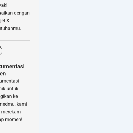
yak!
uaikan dengan
et &
utuhanmu.
kumentasi
en
umentasi
aik untuk
gikan ke
medmu, kami
p merekam
iap momen!