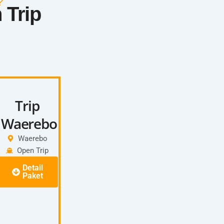
?
 Trip
Trip
Waerebo
Waerebo
Open Trip
Detail
Paket
Itinerary:
Day 1: