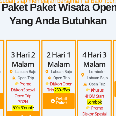
Sudah siap menjelajah bersama Hai Bajo Tour
h Paket Paket Wisata Open
Yang Anda Butuhkan
3 Hari 2
2 Hari 1
4 Hari 3
Malam
Malam
Malam
o
Labuan Bajo
Labuan Bajo
Lombok -
Open Trip
Open Trip
Labuan Bajo
Promo
Diskon Open
Open Trip
Diskon Spesial
Trip
250k/Pax
Khusus
Open Trip
4H3M Start
Detail
3D2N
Lombok
Paket
500k/Couple
Promo
Diskon Spesial