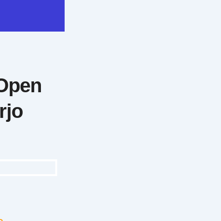
 Open
rjo