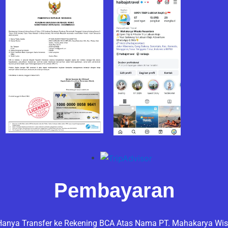
Pembayaran
anya Transfer ke Rekening BCA Atas Nama PT. Mahakarya Wis