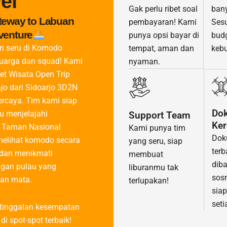
el
ban
Gak perlu ribet soal
teway to Labuan
Ses
pembayaran! Kami
venture
budg
punya opsi bayar di
an seru di Komodo
keb
tempat, aman dan
luarga dan squad! Kami
nyaman.
et Wisata Open Trip
jo dari Sidoarjo 3D2N
ercaya. Tim kami siap
Do
 menjelajahi
Support Team
Ker
 Taman Nasional
Kami punya tim
Dok
elihat komodo secara
yang seru, siap
terb
 dan menikmati
membuat
diba
gan pulau yang
liburanmu tak
sos
an mata.
terlupakan!
sia
set
tinggalan kesempatan
di spot-spot terbaik!