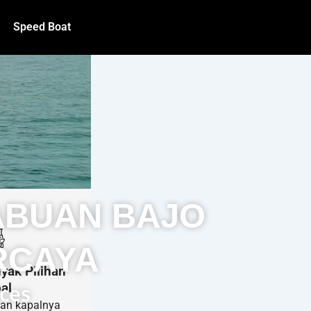
Speed Boat
ABUAN BAJO
RCAYA
yak Pilihan
al
ices
han kapalnya