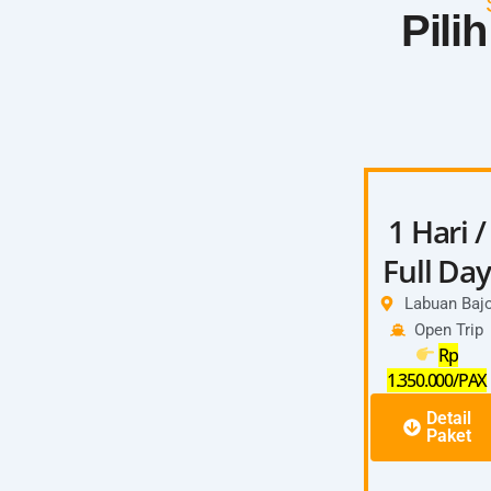
Pili
1 Hari /
Full Day
Labuan Baj
Open Trip
Rp
1.350.000/PAX
Detail
Paket