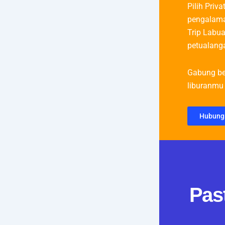
Pilih Priva
pengalama
Trip Labua
petualanga
Gabung be
liburanmu 
Hubung
Pas