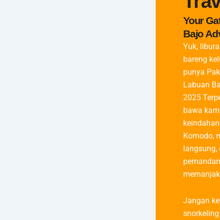
Trav
Your Ga
Bajo Ad
Yuk, libur
bareng ke
punya Pak
Labuan Ba
2025 Terp
bawa kamu
keindahan
Komodo, m
langsung,
pemandan
memanjak
Jangan ke
snorkeling 