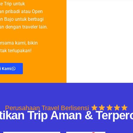
te Trip untuk
n pribadi atau Open
n Bajo untuk berbagi
n dengan traveler lain.
rsama kami, bikin
tak terlupakan!
i Kami
Perusahaan Travel Berlisensi
tikan Trip Aman & Terper