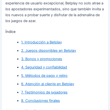
experiencia de usuario excepcional, Betplay no solo atrae a
los apostadores experimentados, sino que también invita a
los nuevos a probar suerte y disfrutar de la adrenalina de
los juegos de azar.
Índice
1. Introducción a Betplay
2. Juegos disponibles en Betplay
3. Bonos y promociones
4. Seguridad y confiabilidad
5. Métodos de pago y retiro
6. Atención al cliente en Betplay
7. Testimonios de jugadores
8. Conclusiones finales