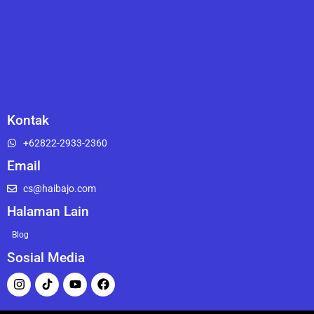
Kontak
+62822-2933-2360
Email
cs@haibajo.com
Halaman Lain
Blog
Sosial Media
Instagram
Youtube
Facebook