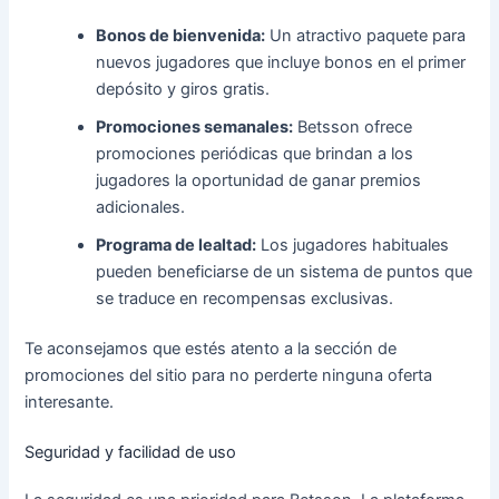
Bonos de bienvenida:
Un atractivo paquete para
nuevos jugadores que incluye bonos en el primer
depósito y giros gratis.
Promociones semanales:
Betsson ofrece
promociones periódicas que brindan a los
jugadores la oportunidad de ganar premios
adicionales.
Programa de lealtad:
Los jugadores habituales
pueden beneficiarse de un sistema de puntos que
se traduce en recompensas exclusivas.
Te aconsejamos que estés atento a la sección de
promociones del sitio para no perderte ninguna oferta
interesante.
Seguridad y facilidad de uso