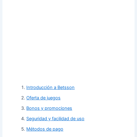
Introducción a Betsson
Oferta de juegos
Bonos y promociones
Seguridad y facilidad de uso
Métodos de pago