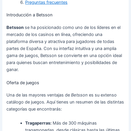
Preguntas frecuentes
Introducción a Betsson
Betsson
se ha posicionado como uno de los líderes en el
mercado de los casinos en línea, ofreciendo una
plataforma diversa y atractiva para jugadores de todas
partes de España. Con su interfaz intuitiva y una amplia
gama de juegos, Betsson se convierte en una opción ideal
para quienes buscan entretenimiento y posibilidades de
ganar.
Oferta de juegos
Una de las mayores ventajas de
Betsson
es su extenso
catálogo de juegos. Aquí tienes un resumen de las distintas
categorías que encontrarás:
Tragaperras:
Más de 300 máquinas
tragamonedas, desde clásicas hasta las últimas