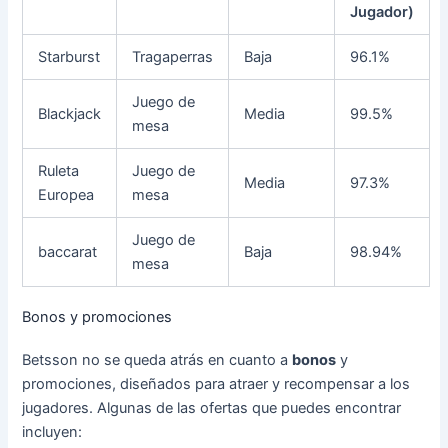
Jugador)
Starburst
Tragaperras
Baja
96.1%
Juego de
Blackjack
Media
99.5%
mesa
Ruleta
Juego de
Media
97.3%
Europea
mesa
Juego de
baccarat
Baja
98.94%
mesa
Bonos y promociones
Betsson no se queda atrás en cuanto a
bonos
y
promociones, diseñados para atraer y recompensar a los
jugadores. Algunas de las ofertas que puedes encontrar
incluyen: