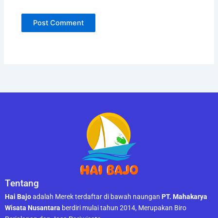
Tentang
Hai Bajo
adalah Merek terdaftar di bawah naungan
PT. Mahakarya
Wisata Nusantara
berdiri mulai tahun 2014, Merupakan Biro