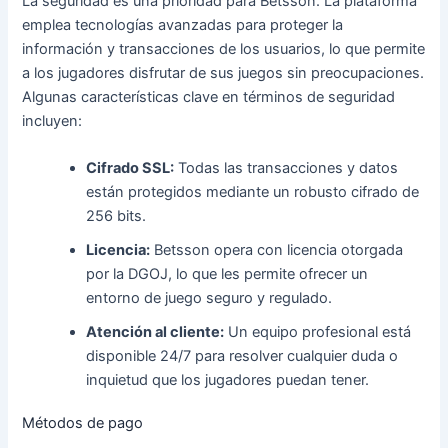
La seguridad es una prioridad para Betsson. La plataforma
emplea tecnologías avanzadas para proteger la
información y transacciones de los usuarios, lo que permite
a los jugadores disfrutar de sus juegos sin preocupaciones.
Algunas características clave en términos de seguridad
incluyen:
Cifrado SSL:
Todas las transacciones y datos
están protegidos mediante un robusto cifrado de
256 bits.
Licencia:
Betsson opera con licencia otorgada
por la DGOJ, lo que les permite ofrecer un
entorno de juego seguro y regulado.
Atención al cliente:
Un equipo profesional está
disponible 24/7 para resolver cualquier duda o
inquietud que los jugadores puedan tener.
Métodos de pago