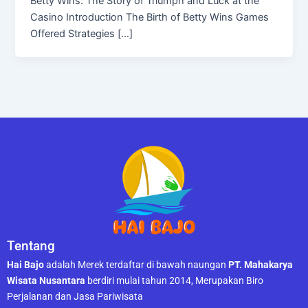
Betty Wins: The Story of Triumph and Luck at the
Casino Introduction The Birth of Betty Wins Games
Offered Strategies […]
Tentang
Hai Bajo
adalah Merek terdaftar di bawah naungan
PT. Mahakarya
Wisata Nusantara
berdiri mulai tahun 2014, Merupakan Biro
Perjalanan dan Jasa Pariwisata