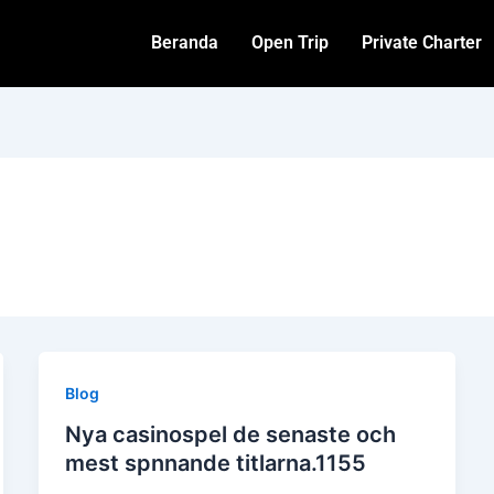
Beranda
Open Trip
Private Charter
Blog
Nya casinospel de senaste och
mest spnnande titlarna.1155