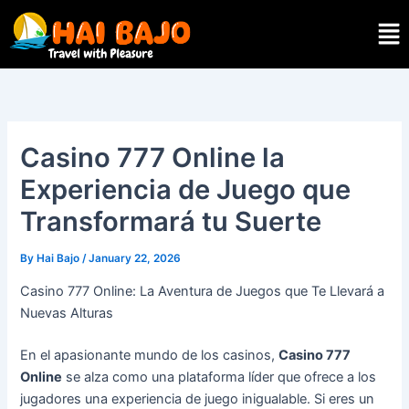
Skip
Men
to
content
Casino 777 Online la
Experiencia de Juego que
Transformará tu Suerte
By
Hai Bajo
/
January 22, 2026
Casino 777 Online: La Aventura de Juegos que Te Llevará a
Nuevas Alturas
En el apasionante mundo de los casinos,
Casino 777
Online
se alza como una plataforma líder que ofrece a los
jugadores una experiencia de juego inigualable. Si eres un