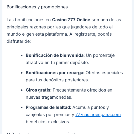
Bonificaciones y promociones
Las bonificaciones en
Casino 777 Online
son una de las
principales razones por las que jugadores de todo el
mundo eligen esta plataforma. Al registrarte, podrás
disfrutar de:
Bonificación de bienvenida:
Un porcentaje
atractivo en tu primer depósito.
Bonificaciones por recarga:
Ofertas especiales
para tus depósitos posteriores.
Giros gratis:
Frecuentemente ofrecidos en
nuevas tragamonedas.
Programas de lealtad:
Acumula puntos y
canjéalos por premios y
777casinoespana.com
beneficios exclusivos.