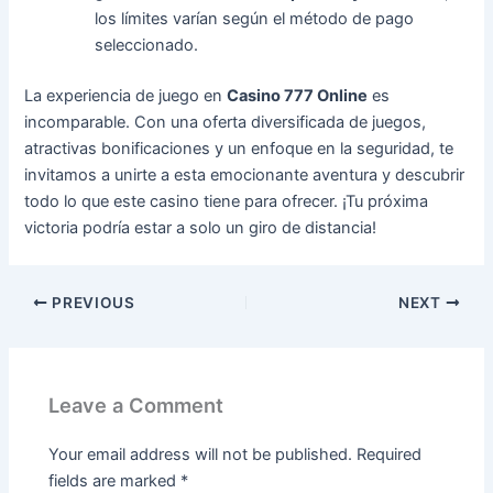
los límites varían según el método de pago
seleccionado.
La experiencia de juego en
Casino 777 Online
es
incomparable. Con una oferta diversificada de juegos,
atractivas bonificaciones y un enfoque en la seguridad, te
invitamos a unirte a esta emocionante aventura y descubrir
todo lo que este casino tiene para ofrecer. ¡Tu próxima
victoria podría estar a solo un giro de distancia!
PREVIOUS
NEXT
Leave a Comment
Your email address will not be published.
Required
fields are marked
*