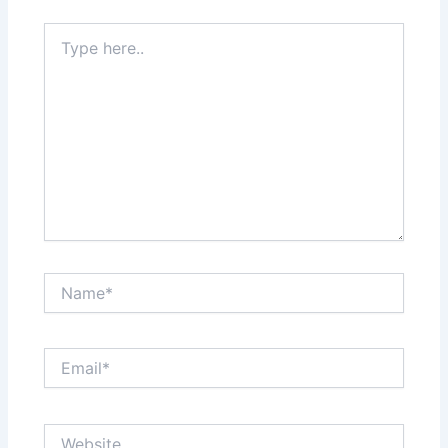
Type
here..
Name*
Email*
Website