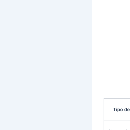
Tipo de