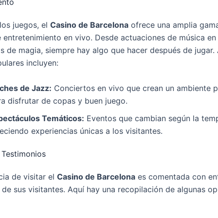
ento
os juegos, el
Casino de Barcelona
ofrece una amplia gam
 entretenimiento en vivo. Desde actuaciones de música en 
s de magia, siempre hay algo que hacer después de jugar.
ulares incluyen:
ches de Jazz:
Conciertos en vivo que crean un ambiente p
ra disfrutar de copas y buen juego.
pectáculos Temáticos:
Eventos que cambian según la tem
eciendo experiencias únicas a los visitantes.
 Testimonios
ia de visitar el
Casino de Barcelona
es comentada con en
de sus visitantes. Aquí hay una recopilación de algunas op