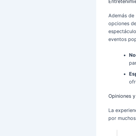
Entretenimi
Además de l
opciones de
espectáculo
eventos pop
No
pa
Es
ofr
Opiniones y
La experienc
por muchos 