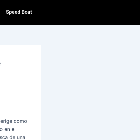
Speed Boat
e
 erige como
o en el
usca de una