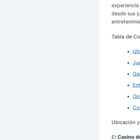
experiencia 
desde sus j
entretenimi
Tabla de Co
Ub
Ju
Ga
En
Op
Co
Ubicación y
El
Casino d