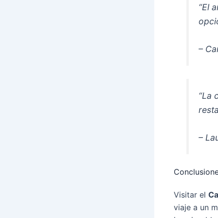
“El 
opci
– Ca
“La 
rest
– La
Conclusion
Visitar el
Ca
viaje a un 