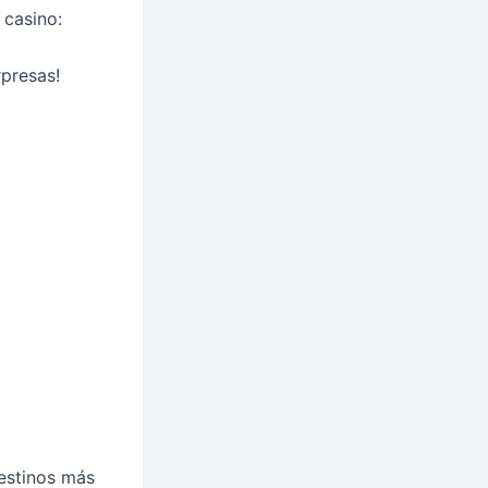
 casino:
rpresas!
estinos más