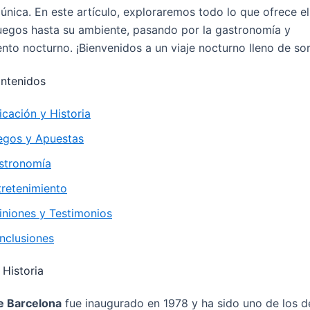
única. En este artículo, exploraremos todo lo que ofrece el
uegos hasta su ambiente, pasando por la gastronomía y
ento nocturno. ¡Bienvenidos a un viaje nocturno lleno de so
ntenidos
icación y Historia
egos y Apuestas
stronomía
tretenimiento
iniones y Testimonios
nclusiones
 Historia
e Barcelona
fue inaugurado en 1978 y ha sido uno de los d